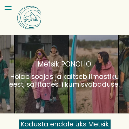
lisati ostukorvi.
Vaata ostukorvi
Metsik PONCHO
Hoiab soojas ja kaitseb ilmastiku
eest,
säilitades liikumisvabaduse.
Kodusta endale üks Metsik