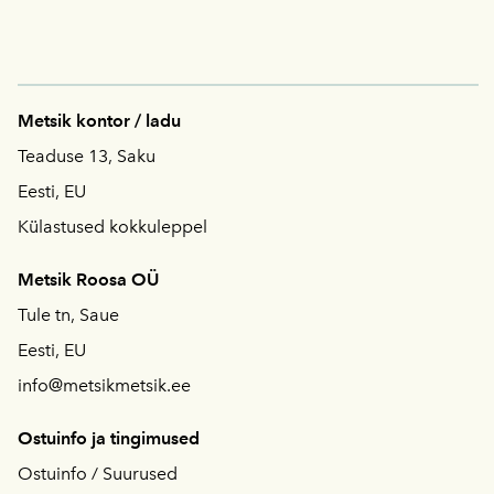
Metsik kontor / ladu
Teaduse 13, Saku
Eesti, EU
Külastused kokkuleppel
Metsik Roosa OÜ
Tule tn, Saue
Eesti, EU
info@metsikmetsik.ee
Ostuinfo ja tingimused
Ostuinfo / S
uurused