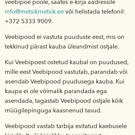
veebipoe poole, saates e-kirja aadressile
info@metsikmetsik.ee
või helistada telefonil:
+372 5333 9009.
Veebipood ei vastuta puuduste eest, mis on
tekkinud pärast kauba üleandmist ostjale.
Kui Veebipoest ostetud kaubal on puudused,
mille eest Veebipood vastutab, parandab või
asendab Veebipood puudusega kauba. Kui
kaupa ei ole võimalik parandada ega
asendada, tagastab Veebipood ostjale kõik
müügilepinguga kaasnenud tasud.
Veebipood vastab tarbija esitatud kaebusele