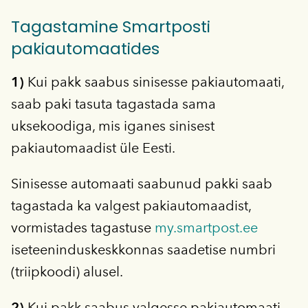
Tagastamine Smartposti
pakiautomaatides
1)
Kui pakk saabus sinisesse pakiautomaati,
saab paki tasuta tagastada sama
uksekoodiga, mis iganes sinisest
pakiautomaadist üle Eesti.
Sinisesse automaati saabunud pakki saab
tagastada ka valgest pakiautomaadist,
vormistades tagastuse
my.smartpost.ee
iseteeninduskeskkonnas saadetise numbri
(triipkoodi) alusel.
2)
Kui pakk saabus valgesse pakiautomaati