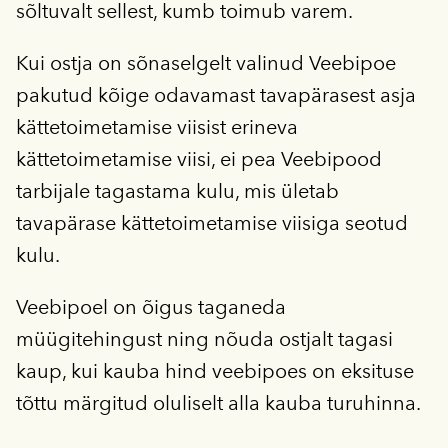
sõltuvalt sellest, kumb toimub varem.
Kui ostja on sõnaselgelt valinud Veebipoe
pakutud kõige odavamast tavapärasest asja
kättetoimetamise viisist erineva
kättetoimetamise viisi, ei pea Veebipood
tarbijale tagastama kulu, mis ületab
tavapärase kättetoimetamise viisiga seotud
kulu.
Veebipoel on õigus taganeda
müügitehingust ning nõuda ostjalt tagasi
kaup, kui kauba hind veebipoes on eksituse
tõttu märgitud oluliselt alla kauba turuhinna.