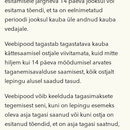
esitamisele järgneva 14 päeva jooksul või
esitama tõendi, et ta on eelnimetatud
perioodi jooksul kauba üle andnud kauba
vedajale.
Veebipood tagastab tagastatava kauba
kättesaamisel ostjale viivitamata, kuid mitte
hiljem kui 14 päeva möödumisel arvates
taganemisavalduse saamisest, kõik ostjalt
lepingu alusel saadud tasud.
Veebipood võib keelduda tagasimaksete
tegemisest seni, kuni on lepingu esemeks
oleva asja tagasi saanud või kuni ostja on
esitanud tõendid, et on asja tagasi saatnud,