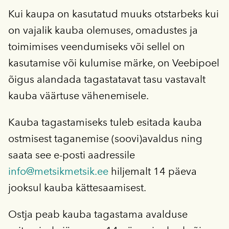
Kui kaupa on kasutatud muuks otstarbeks kui
on vajalik kauba olemuses, omadustes ja
toimimises veendumiseks või sellel on
kasutamise või kulumise märke, on Veebipoel
õigus alandada tagastatavat tasu vastavalt
kauba väärtuse vähenemisele.
Kauba tagastamiseks tuleb esitada kauba
ostmisest taganemise (soovi)avaldus ning
saata see e-posti aadressile
info@metsikmetsik.ee
hiljemalt 14 päeva
jooksul kauba kättesaamisest.
Ostja peab kauba tagastama avalduse