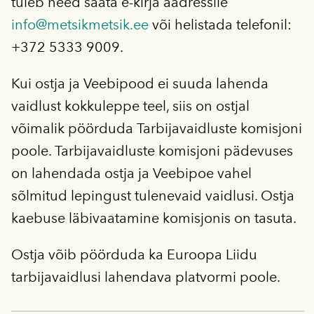
tuleb need saata e-kirja aadressile
info@metsikmetsik.ee
või helistada telefonil:
+372 5333 9009.
Kui ostja ja Veebipood ei suuda lahenda
vaidlust kokkuleppe teel, siis on ostjal
võimalik pöörduda Tarbijavaidluste komisjoni
poole. Tarbijavaidluste komisjoni pädevuses
on lahendada ostja ja Veebipoe vahel
sõlmitud lepingust tulenevaid vaidlusi. Ostja
kaebuse läbivaatamine komisjonis on tasuta.
Ostja võib pöörduda ka Euroopa Liidu
tarbijavaidlusi lahendava platvormi poole.