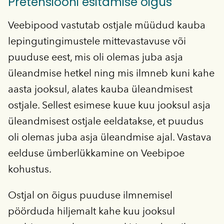
Pretensiooni esitamise õigus
Veebipood vastutab ostjale müüdud kauba
lepingutingimustele mittevastavuse või
puuduse eest, mis oli olemas juba asja
üleandmise hetkel ning mis ilmneb kuni kahe
aasta jooksul, alates kauba üleandmisest
ostjale. Sellest esimese kuue kuu jooksul asja
üleandmisest ostjale eeldatakse, et puudus
oli olemas juba asja üleandmise ajal. Vastava
eelduse ümberlükkamine on Veebipoe
kohustus.
Ostjal on õigus puuduse ilmnemisel
pöörduda hiljemalt kahe kuu jooksul