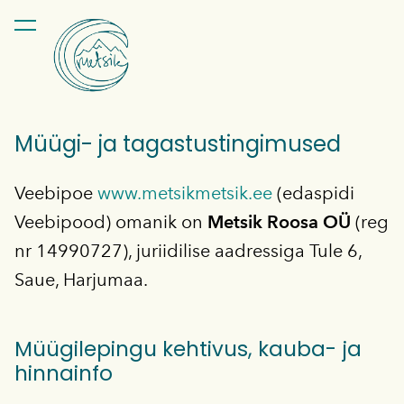
lisati ostukorvi.
Vaata ostukorvi
Müügi- ja tagastustingimused
Veebipoe
www.metsikmetsik.ee
(edaspidi
Veebipood) omanik on
Metsik Roosa OÜ
(reg
nr 14990727), juriidilise aadressiga Tule 6,
Saue, Harjumaa.
Müügilepingu kehtivus, kauba- ja
hinnainfo