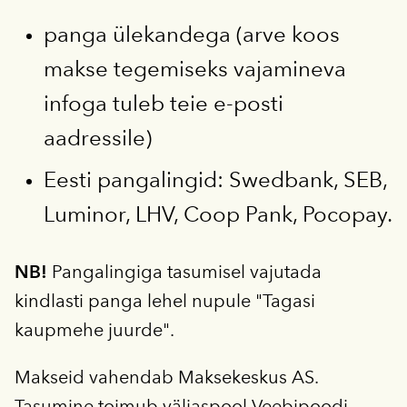
panga ülekandega (arve koos
makse tegemiseks vajamineva
infoga tuleb teie e-posti
aadressile)
Eesti pangalingid: Swedbank, SEB,
Luminor, LHV, Coop Pank, Pocopay.
NB!
Pangalingiga tasumisel vajutada
kindlasti panga lehel nupule "Tagasi
kaupmehe juurde".
Makseid vahendab Maksekeskus AS.
Tasumine toimub väljaspool Veebipoodi