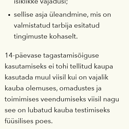
isiklikke vajadusi;
sellise asja üleandmine, mis on
valmistatud tarbija esitatud
tingimuste kohaselt.
14-päevase tagastamisõiguse
kasutamiseks ei tohi tellitud kaupa
kasutada muul viisil kui on vajalik
kauba olemuses, omadustes ja
toimimises veendumiseks viisil nagu
see on lubatud kauba testimiseks
füüsilises poes.