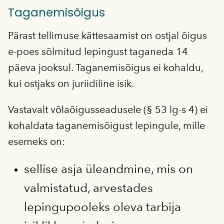
Taganemisõigus
Pärast tellimuse kättesaamist on ostjal õigus
e-poes sõlmitud lepingust taganeda 14
päeva jooksul. Taganemisõigus ei kohaldu,
kui ostjaks on juriidiline isik.
Vastavalt võlaõigusseadusele (§ 53 lg-s 4) ei
kohaldata taganemisõigust lepingule, mille
esemeks on:
sellise asja üleandmine, mis on
valmistatud, arvestades
lepingupooleks oleva tarbija