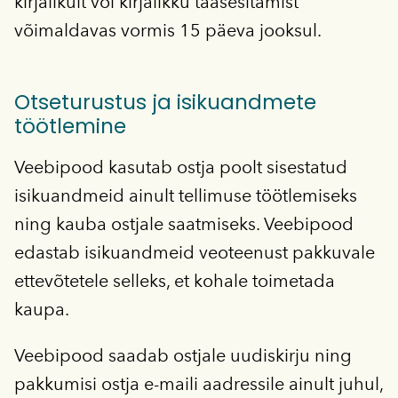
kirjalikult või kirjalikku taasesitamist
võimaldavas vormis 15 päeva jooksul.
Otseturustus ja isikuandmete
töötlemine
Veebipood kasutab ostja poolt sisestatud
isikuandmeid ainult tellimuse töötlemiseks
ning kauba ostjale saatmiseks. Veebipood
edastab isikuandmeid veoteenust pakkuvale
ettevõtetele selleks, et kohale toimetada
kaupa.
Veebipood saadab ostjale uudiskirju ning
pakkumisi ostja e-maili aadressile ainult juhul,