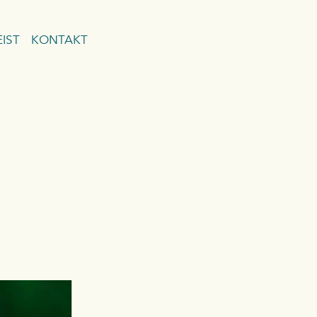
IST
KONTAKT
lisati ostukorvi.
Vaata ostukorvi