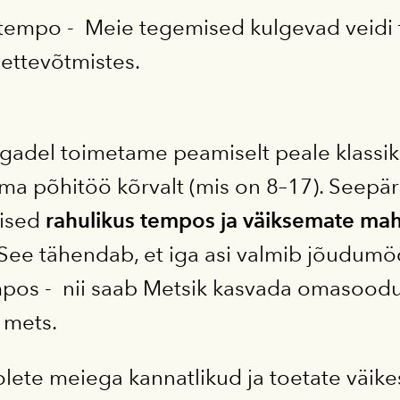
tempo - Meie tegemised kulgevad veidi te
ettevõtmistes.
gadel toimetame peamiselt peale klassika
ma põhitöö kõrvalt (mis on 8–17). Seepär
ised
rahulikus tempos ja väiksemate mah
 See tähendab, et iga asi valmib jõudum
pos - nii saab Metsik kasvada omasoodu,
 mets.
lete meiega kannatlikud ja toetate väikes