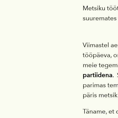
Metsiku töö
suuremates 
Viimastel ae
tööpäeva, o
meie tegem
partiidena
.
parimas tem
päris metsik
Täname, et o