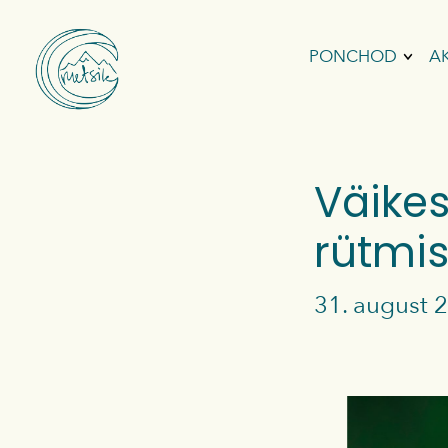
PONCHOD
A
SURFIPONCH
FLIISPONCH
Väikes
VIHMAPONC
rütmi
VAHVELPON
31. august 