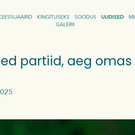
KSESSUAARID
KINGITUSEKS
SOODUS
UUDISED
ME
GALERII
OD
OD
ed partiid, aeg omas
HOD
s
CHOD
2025