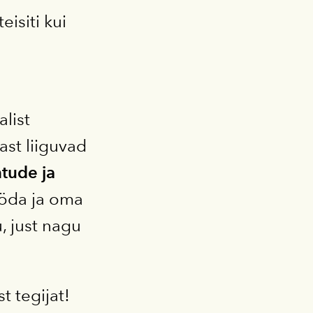
isiti kui
list
ast liiguvad
tude ja
ööda ja oma
 just nagu
t tegijat!