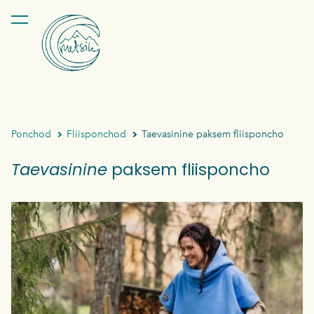
lisati ostukorvi.
Vaata ostukorvi
Ponchod
Fliisponchod
Taevasinine paksem fliisponcho
Taevasinine
paksem fliisponcho